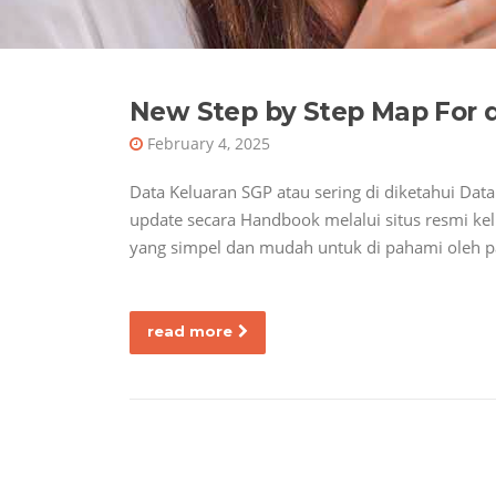
New Step by Step Map For d
February 4, 2025
Data Keluaran SGP atau sering di diketahui Data
update secara Handbook melalui situs resmi ke
yang simpel dan mudah untuk di pahami oleh p
read more