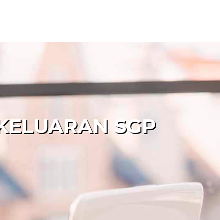
 KELUARAN SGP