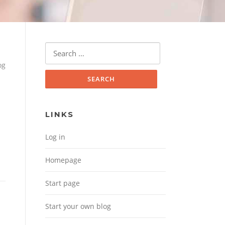
Search for:
og
LINKS
Log in
Homepage
Start page
Start your own blog