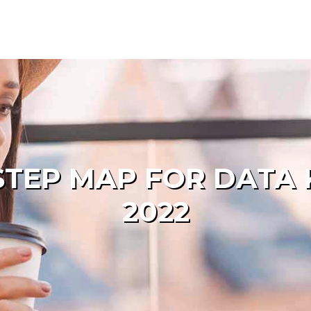
STEP MAP FOR DATA
2022